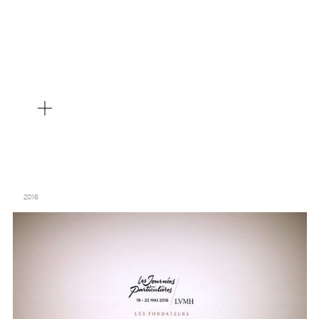
LVMH / ARTISANS D’ART – TRÉSORS DE SAVOIR-FAIRE – FONDATION
LOUIS VUITTON
2016