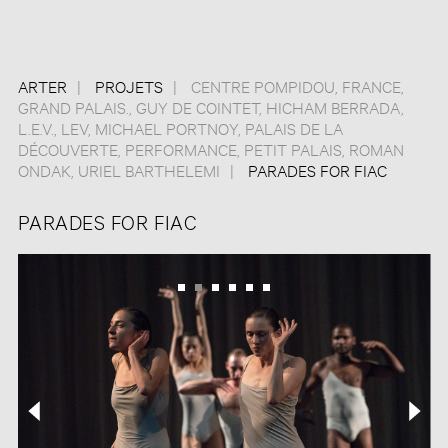
ARTER
PROJETS
CENTRE POMPIDOU
,
FRANCE
,
GRAND PALAIS.
,
GUY DE COINTET
,
HICHAM BERRADA
,
L.E.V.
,
LEV
,
MICHAEL PORTNOY
,
PALAIS DE LA
DÉCOUVERTE
,
PERFORMANCE
,
PETIT PALAIS
,
ROMAN
ONDAK
,
URIEL BARTHELEMI
PARADES FOR FIAC
PARADES FOR FIAC